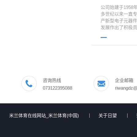
公司始建于1958
多世纪以来一直
产新型电子元器
发展作出了积极
咨询热线
企业邮箱
073122395088
riwangdz
米兰体育在线网站_米兰体育(中国)
关于日望