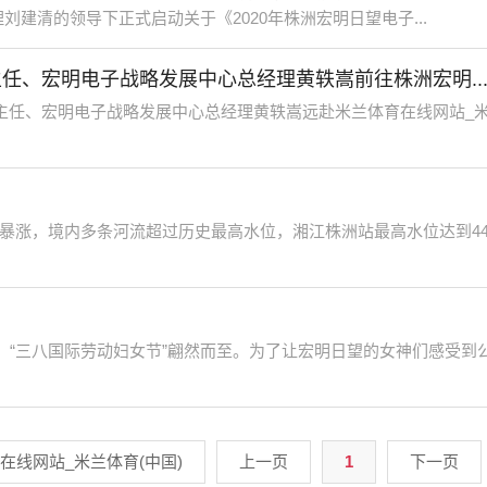
建清的领导下正式启动关于《2020年株洲宏明日望电子...
任、宏明电子战略发展中心总经理黄轶嵩前往株洲宏明..
主任、宏明电子战略发展中心总经理黄轶嵩远赴米兰体育在线网站_米兰
暴涨，境内多条河流超过历史最高水位，湘江株洲站最高水位达到44
，“三八国际劳动妇女节”翩然而至。为了让宏明日望的女神们感受到
在线网站_米兰体育(中国)
上一页
1
下一页