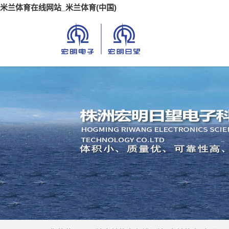
米兰体育在线网站_米兰体育(中国)