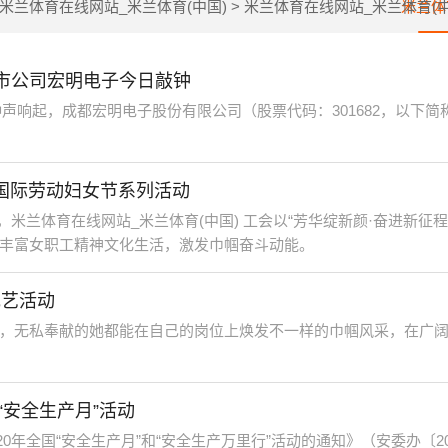
米兰体育在线网站_米兰体育(中国)
>
米兰体育在线网站_米兰体育(中
米兰体
上市公司宏明电子今日敲钟
钟声响起，成都宏明电子股份有限公司（股票代码：301682，以下
八”国际劳动妇女节系列活动
近，米兰体育在线网站_米兰体育(中国) 工会以“芳华绽新颜·奋进新
丰富女职工精神文化生活，激发巾帼奋斗动能。
花艺活动
，无私奉献的她都能在自己的岗位上焕发不一样的巾帼风采，在广阔
“安全生产月”活动
20年全国“安全生产月”和“安全生产万里行”活动的通知》（安委办〔20