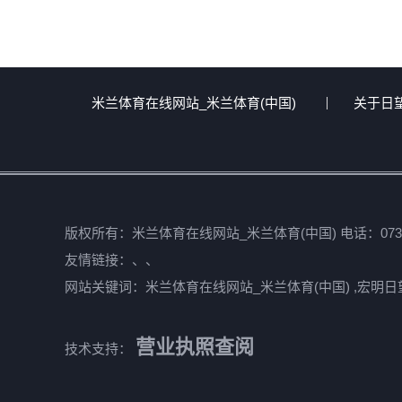
米兰体育在线网站_米兰体育(中国)
关于日
版权所有：米兰体育在线网站_米兰体育(中国) 电话：0731-2
友情链接：、、
网站关键词：米兰体育在线网站_米兰体育(中国) ,宏明日
营业执照查阅
技术支持：