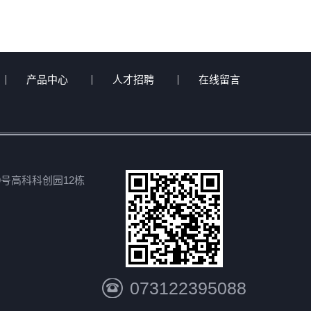
产品中心
人才招聘
在线留言
69号高科科创园12栋
073122395088