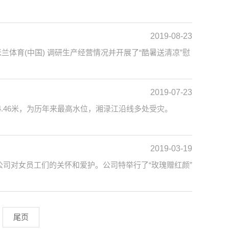
2019-08-23
.
体育(中国) 调研生产经营情况并开展了“酷暑送清凉”慰
2019-07-23
.46米，为历年来最高水位，湘渌江沿线多处受灾。
2019-03-19
公司对女员工们的关怀和爱护。公司特举行了“玫瑰赠红颜”
尾页