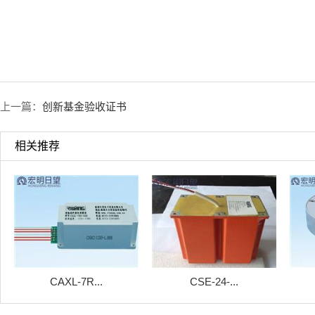
上一篇：
创新基金验收证书
相关推荐
CAXL-7R...
CSE-24-...