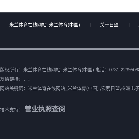
米兰体育在线网站_米兰体育(中国)
关于日望
版权所有：米兰体育在线网站_米兰体育(中国) 电话：0731-2239508
友情链接：、、
网站关键词：米兰体育在线网站_米兰体育(中国) ,宏明日望,株洲电
营业执照查阅
技术支持：