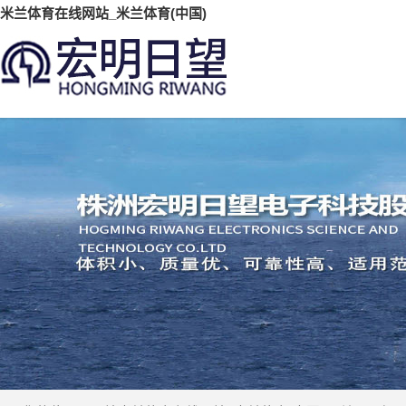
米兰体育在线网站_米兰体育(中国)