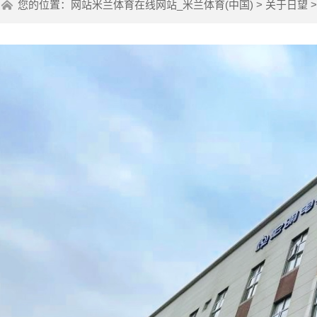
您的位置：
网站米兰体育在线网站_米兰体育(中国)
>
关于日望