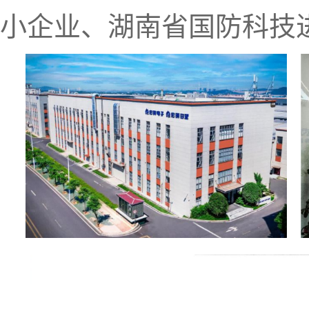
小企业、湖南省国防科技