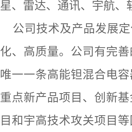
星、雷达、通讯、宇航、轨
公司技术及产品发展定
化、高质量。
公司有完善
唯一一条高能钽混合电容
重点新产品项目、创新基
目和宇高技术攻关项目等