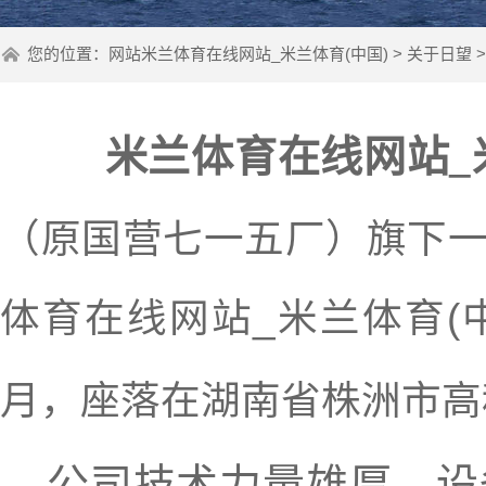
您的位置：
网站米兰体育在线网站_米兰体育(中国)
>
关于日望
米兰体育在线网站_
（原国营七一五厂）旗下
体育在线网站_米兰体育(
月
，座落在湖南省株洲市高
公司技术力量雄厚、设